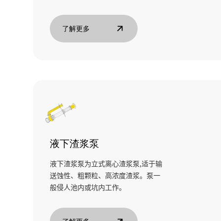
了解更多
液下渣浆泵
液下渣浆泵为立式离心渣浆泵,适于输
送蚀性、粗颗粒、高浓度渣浆。泵一
般侵人池内或坑内工作。