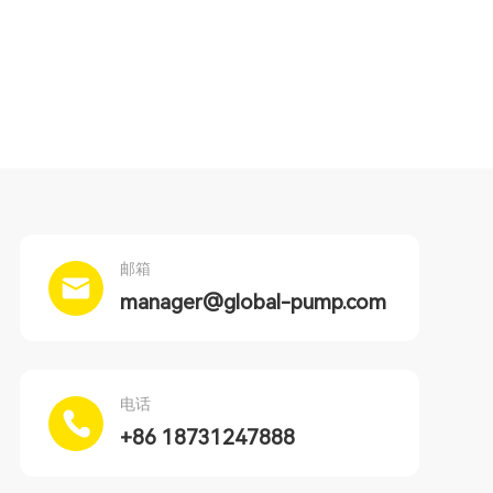
邮箱
manager@global-pump.com
电话
+86 18731247888