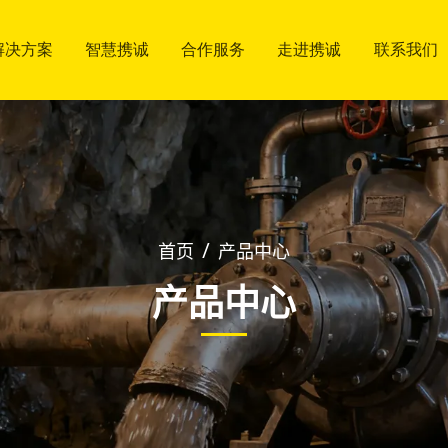
解决方案
解决方案
智慧携诚
智慧携诚
合作服务
合作服务
走进携诚
走进携诚
联系我们
联系我们
应用行业
工厂展示
服务市场
关于我们
联系方式
应用行业
工厂展示
服务市场
关于我们
联系方式
首页
产品中心
/
合作流程
质量方针
合作流程
质量方针
产品中心
博客
博客