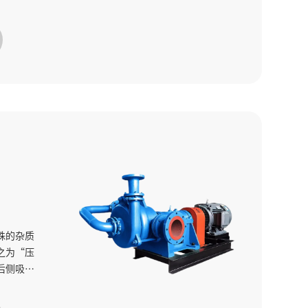
殊的杂质
之为“压
后侧吸入
漏，更重
陡，非常