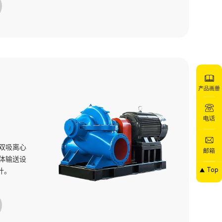
产品画册
电话
双吸离心
邮箱
体输送设
计。
Top