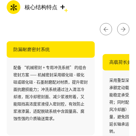
+
核心结构特点
防漏耐磨密封系统​
高载荷长效
配备 “机械密封 + 专用冲洗系统” 的组合
密封方案 —— 机械密封采用碳化硅 - 碳化
采用重型深沟
硅或碳化硅 - 石墨耐磨配对材质，提升密封
承额定动载荷比
面抗磨损能力；冲洗系统通过注入清洁冷
能稳定承受脱
却液，既冷却密封面、减少浆液附着，又
荷；同时配备
能阻挡高浓度浆液侵入密封腔，有效防止
风冷却器），
浆液渗漏，适配脱硫系统中含固量高、腐
量，避免因高
蚀性强的介质输送需求。
延长轴承运行
转。