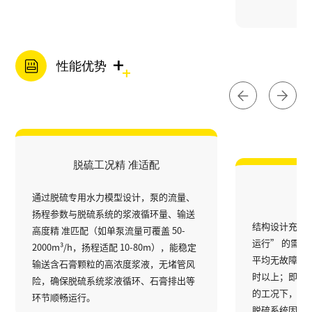
+
性能优势
脱硫工况精 准适配
高
通过脱硫专用水力模型设计，泵的流量、
扬程参数与脱硫系统的浆液循环量、输送
结构设计充分考
高度精 准匹配（如单泵流量可覆盖 50-
运行” 的需
2000m³/h，扬程适配 10-80m），能稳定
平均无故障运行时
输送含石膏颗粒的高浓度浆液，无堵管风
时以上；即使
险，确保脱硫系统浆液循环、石膏排出等
的工况下，仍
环节顺畅运行。
脱硫系统因泵