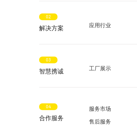
02
应用行业
解决方案
03
工厂展示
智慧携诚
04
服务市场
合作服务
售后服务