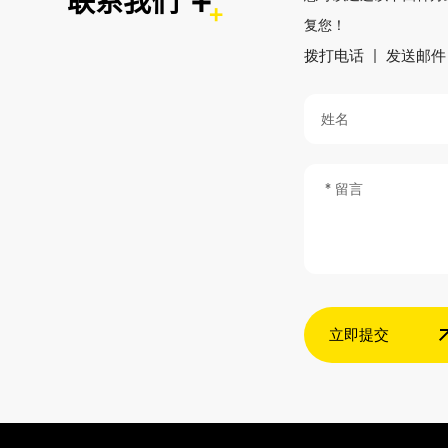
+
联系我们
复您！
拨打电话
发送邮件
立即提交