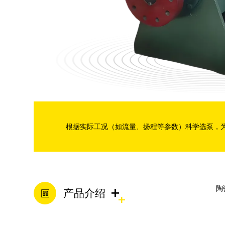
分数渣浆泵
管道泵
混流泵
潜水渣浆泵
根据实际工况（如流量、扬程等参数）科学选泵，
双吸泵
脱硫泵
+
陶
产品介绍
压滤机入料泵