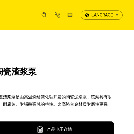
LANGRAGE
LANGRAGE
案例展示
携诚影像
服务优势
发展历程
线上留言
案例展示
携诚影像
服务优势
发展历程
线上留言
陶瓷渣浆泵
售后服务
荣誉资质
售后服务
荣誉资质
瓷渣浆泵是由高温烧结碳化硅开发的陶瓷泥浆泵，该泵具有耐
、耐腐蚀、耐强酸强碱的特性。比高铬合金材质耐磨性更强
产品电子详情