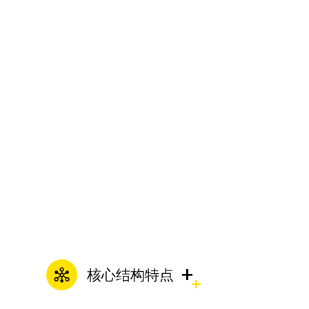
IS清水泵
液下渣浆泵
IH/IS卧式离心泵
IH化工离心泵
移动式柴油机污水泵
+
陶瓷渣浆泵
核心结构特点