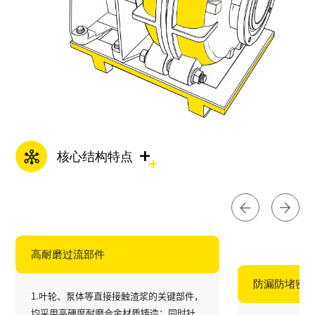
+
核心结构特点
高耐磨过流部件​
防漏防堵密
1.叶轮、泵体等直接接触渣浆的关键部件，
均采用高硬度耐磨合金材质铸造；同时针